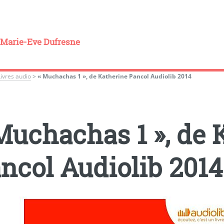
Marie-Eve Dufresne
Livres audio
>
« Muchachas 1 », de Katherine Pancol Audiolib 2014
Muchachas 1 », de 
ncol Audiolib 2014