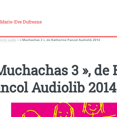
Marie-Eve Dufresne
Livres audio
>
« Muchachas 3 », de Katherine Pancol Audiolib 2014
Muchachas 3 », de 
ncol Audiolib 2014